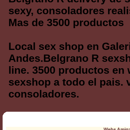
sexy, consoladores reali
Mas de 3500 productos
Local sex shop en Galer
Andes.Belgrano R sexsh
line. 3500 productos en 
sexshop a todo el pais. 
consoladores.
Webs Amig