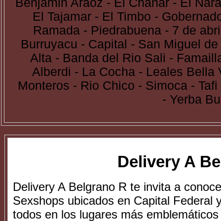
Benjamin Araoz - El Chañar - El Naran
El Tajamar - El Timbo - Gobernad
Ramada - Piedrabuena - 7 de abril
Burruyacu - Capital - San Miguel de
Alta - Banda del Rio Sali - Famaill
Alberdi - La Cocha - Leales Bella V
Monteros - Rio Chico - Simoca - Tafi d
- Yerba B
Delivery A B
Delivery A Belgrano R te invita a conoc
Sexshops ubicados en Capital Federal 
todos en los lugares más emblemáticos 