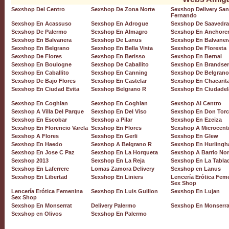
Sexshop Del Centro
Sexshop De Zona Norte
Sexshop Delivery San
Fernando
Sexshop En Acassuso
Sexshop En Adrogue
Sexshop De Saavedra
Sexshop De Palermo
Sexshop En Almagro
Sexshop En Anchore
Sexshop En Balvanera
Sexshop De Lanus
Sexshop En Balvaner
Sexshop En Belgrano
Sexshop En Bella Vista
Sexshop De Floresta
Sexshop De Flores
Sexshop En Berisso
Sexshop En Bernal
Sexshop En Boulogne
Sexshop De Caballito
Sexshop En Brandse
Sexshop En Caballito
Sexshop En Canning
Sexshop De Belgrano
Sexshop De Bajo Flores
Sexshop En Castelar
Sexshop En Chacarit
Sexshop En Ciudad Evita
Sexshop Belgrano R
Sexshop En Ciudadel
Sexshop En Coghlan
Sexshop En Coghlan
Sexshop Al Centro
Sexshop A Villa Del Parque
Sexshop En Del Viso
Sexshop En Don Torc
Sexshop En Escobar
Sexshop a Pilar
Sexshop En Ezeiza
Sexshop En Florencio Varela
Sexshop En Flores
Sexshop A Microcent
Sexshop A Flores
Sexshop En Gerli
Sexshop En Glew
Sexshop En Haedo
Sexshop A Belgrano R
Sexshop En Hurlingh
Sexshop En Jose C Paz
Sexshop En La Horqueta
Sexshop A Barrio Nor
Sexshop 2013
Sexshop En La Reja
Sexshop En La Tabla
Sexshop En Laferrere
Lomas Zamora Delivery
Sexshop en Lanus
Sexshop En Libertad
Sexshop En Liniers
Lencería Erótica Fem
Sex Shop
Lencería Erótica Femenina
Sexshop En Luis Guillon
Sexshop En Lujan
Sex Shop
Sexshop En Monserrat
Delivery Palermo
Sexshop En Monserra
Sexshop en Olivos
Sexshop En Palermo