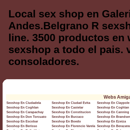
Local sex shop en Galer
Andes.Belgrano R sexsh
line. 3500 productos en 
sexshop a todo el pais. 
consoladores.
Webs Amig
Sexshop En Ciudadela
Sexshop En Ciudad Evita
Sexshop En Claypole
Sexshop En Coghlan
Sexshop En Castelar
Sexshop En Coghlan
Sexshop En Carapachay
Sexshop En Constitucion
Sexshop En Canning
Sexshop En Don Torcuato
Sexshop En Burzaco
Sexshop En Brandse
Sexshop En Escobar
Sexshop En Boedo
Sexshop En Ezeiza
Sexshop En Berisso
Sexshop En Florencio Varela
Sexshop En Berazate