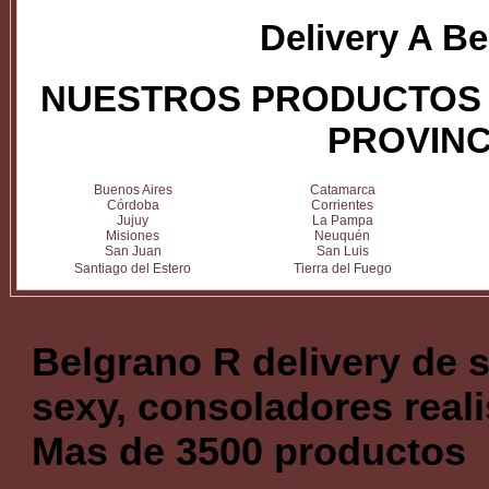
Delivery A B
NUESTROS PRODUCTOS 
PROVINC
Buenos Aires
Catamarca
Córdoba
Corrientes
Jujuy
La Pampa
Misiones
Neuquén
San Juan
San Luis
Santiago del Estero
Tierra del Fuego
Belgrano R delivery de 
sexy, consoladores reali
Mas de 3500 productos