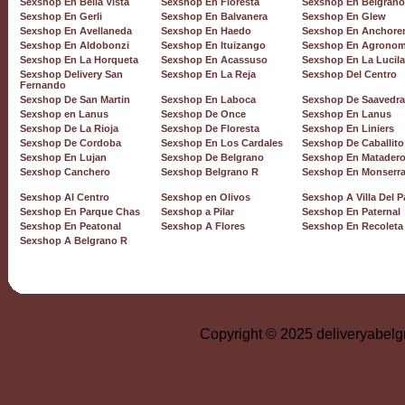
Sexshop En Bella Vista
Sexshop En Floresta
Sexshop En Belgrano
Sexshop En Gerli
Sexshop En Balvanera
Sexshop En Glew
Sexshop En Avellaneda
Sexshop En Haedo
Sexshop En Anchore
Sexshop En Aldobonzi
Sexshop En Ituizango
Sexshop En Agronom
Sexshop En La Horqueta
Sexshop En Acassuso
Sexshop En La Lucila
Sexshop Delivery San
Sexshop En La Reja
Sexshop Del Centro
Fernando
Sexshop De San Martin
Sexshop En Laboca
Sexshop De Saavedra
Sexshop en Lanus
Sexshop De Once
Sexshop En Lanus
Sexshop De La Rioja
Sexshop De Floresta
Sexshop En Liniers
Sexshop De Cordoba
Sexshop En Los Cardales
Sexshop De Caballito
Sexshop En Lujan
Sexshop De Belgrano
Sexshop En Matader
Sexshop Canchero
Sexshop Belgrano R
Sexshop En Monserra
Sexshop Al Centro
Sexshop en Olivos
Sexshop A Villa Del 
Sexshop En Parque Chas
Sexshop a Pilar
Sexshop En Paternal
Sexshop En Peatonal
Sexshop A Flores
Sexshop En Recoleta
Sexshop A Belgrano R
Copyright © 2025 deliveryabelg