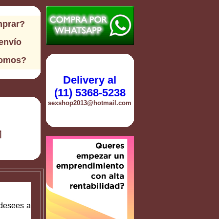
prar?
envío
somos?
Delivery al
(11) 5368-5238
sexshop2013@hotmail.com
M
 desees a