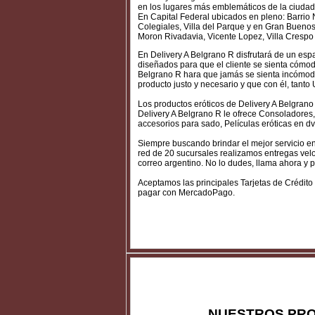
en los lugares más emblemáticos de la ciudad 
En Capital Federal ubicados en pleno: Barrio 
Colegiales, Villa del Parque y en Gran Buenos
Moron Rivadavia, Vicente Lopez, Villa Crespo y
En Delivery A Belgrano R disfrutará de un esp
diseñados para que el cliente se sienta cómod
Belgrano R hara que jamás se sienta incómodo
producto justo y necesario y que con él, tanto 
Los productos eróticos de Delivery A Belgrano
Delivery A Belgrano R le ofrece Consoladores,
accesorios para sado, Películas eróticas en 
Siempre buscando brindar el mejor servicio e
red de 20 sucursales realizamos entregas veloce
correo argentino. No lo dudes, llama ahora y p
Aceptamos las principales Tarjetas de Crédito
pagar con MercadoPago.
NUESTROS PRO