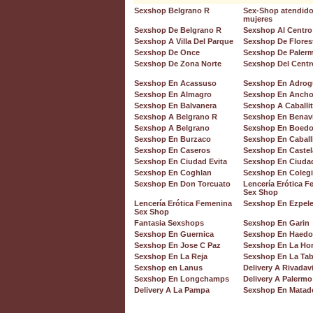
Sexshop Belgrano R
Sex-Shop atendido
mujeres
Sexshop De Belgrano R
Sexshop Al Centro
Sexshop A Villa Del Parque
Sexshop De Flores
Sexshop De Once
Sexshop De Paler
Sexshop De Zona Norte
Sexshop Del Centr
Sexshop En Acassuso
Sexshop En Adrog
Sexshop En Almagro
Sexshop En Ancho
Sexshop En Balvanera
Sexshop A Caballi
Sexshop A Belgrano R
Sexshop En Benav
Sexshop A Belgrano
Sexshop En Boed
Sexshop En Burzaco
Sexshop En Caball
Sexshop En Caseros
Sexshop En Castel
Sexshop En Ciudad Evita
Sexshop En Ciuda
Sexshop En Coghlan
Sexshop En Colegi
Sexshop En Don Torcuato
Lencería Erótica 
Sex Shop
Lencería Erótica Femenina
Sexshop En Ezpele
Sex Shop
Fantasia Sexshops
Sexshop En Garin
Sexshop En Guernica
Sexshop En Haedo
Sexshop En Jose C Paz
Sexshop En La Ho
Sexshop En La Reja
Sexshop En La Tab
Sexshop en Lanus
Delivery A Rivadav
Sexshop En Longchamps
Delivery A Palermo
Delivery A La Pampa
Sexshop En Matad