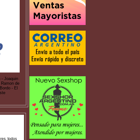
 - Joaquin
an Ramon de
Bordo - El
ste
res, todos