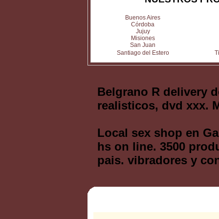
Buenos Aires
Córdoba
Jujuy
Misiones
San Juan
Santiago del Estero
T
Belgrano R delivery 
realisticos, dvd xxx.
Local sex shop en Ga
hs on line. 3500 prod
pais. vibradores y co