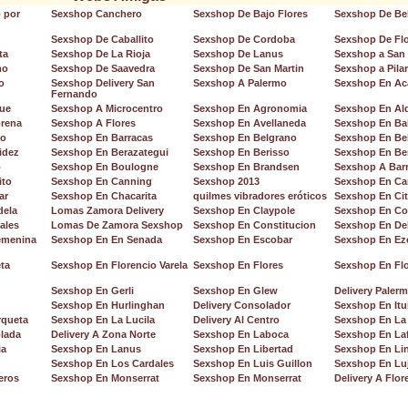
 por
Sexshop Canchero
Sexshop De Bajo Flores
Sexshop De Be
Sexshop De Caballito
Sexshop De Cordoba
Sexshop De Fl
ta
Sexshop De La Rioja
Sexshop De Lanus
Sexshop a San
mo
Sexshop De Saavedra
Sexshop De San Martin
Sexshop a Pilar
o
Sexshop Delivery San
Sexshop A Palermo
Sexshop En Ac
Fernando
ue
Sexshop A Microcentro
Sexshop En Agronomia
Sexshop En Al
rena
Sexshop A Flores
Sexshop En Avellaneda
Sexshop En Ba
to
Sexshop En Barracas
Sexshop En Belgrano
Sexshop En Bel
idez
Sexshop En Berazategui
Sexshop En Berisso
Sexshop En Be
o
Sexshop En Boulogne
Sexshop En Brandsen
Sexshop A Barr
ito
Sexshop En Canning
Sexshop 2013
Sexshop En Ca
ar
Sexshop En Chacarita
quilmes vibradores eróticos
Sexshop En Cit
dela
Lomas Zamora Delivery
Sexshop En Claypole
Sexshop En Co
ales
Lomas De Zamora Sexshop
Sexshop En Constitucion
Sexshop En Del
Femenina
Sexshop En En Senada
Sexshop En Escobar
Sexshop En Ez
ta
Sexshop En Florencio Varela
Sexshop En Flores
Sexshop En Flo
Sexshop En Gerli
Sexshop En Glew
Delivery Paler
Sexshop En Hurlinghan
Delivery Consolador
Sexshop En It
rqueta
Sexshop En La Lucila
Delivery Al Centro
Sexshop En La 
lada
Delivery A Zona Norte
Sexshop En Laboca
Sexshop En Laf
ia
Sexshop En Lanus
Sexshop En Libertad
Sexshop En Lin
Sexshop En Los Cardales
Sexshop En Luis Guillon
Sexshop En Lu
eros
Sexshop En Monserrat
Sexshop En Monserrat
Delivery A Flor