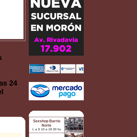
s
as 24
el
Sexshop Barrio
Norte
L a S 10 a 19.30 hs