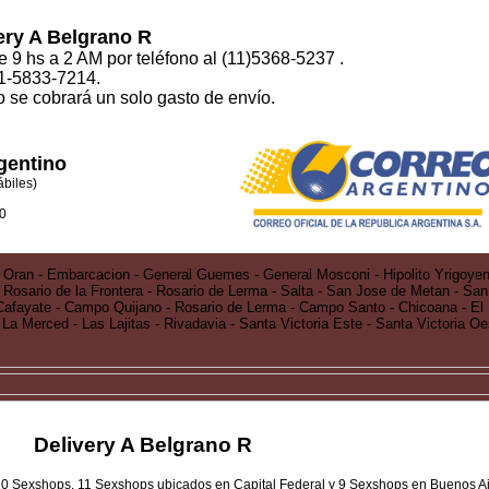
ery A Belgrano R
de 9 hs a 2 AM por teléfono al (11)5368-5237 .
11-5833-7214.
o se cobrará un solo gasto de envío.
gentino
ábiles)
0
 - Oran - Embarcacion - General Guemes - General Mosconi - Hipolito Yrigoyen
 Rosario de la Frontera - Rosario de Lerma - Salta - San Jose de Metan - S
- Cafayate - Campo Quijano - Rosario de Lerma - Campo Santo - Chicoana - El 
- La Merced - Las Lajitas - Rivadavia - Santa Victoria Este - Santa Victoria Oe
Delivery A Belgrano R
s 20 Sexshops. 11 Sexshops ubicados en Capital Federal y 9 Sexshops en Buenos Ai