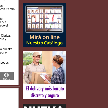
es,
oron Centro,
te
ery A
eve el
fábrica.
ero y
 a nuestra
por el
n podes