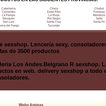
Catamarca
Chaco
Chubut
Corrientes
Entre Ríos
Formosa
La Pampa
La Rioja
Mendoza
Neuquén
Río Negro
Salta
San Luis
Santa Cruz
Santa Fe
ierra del Fuego
Tucumán
de sexshop. Lencería sexy, consoladore
 Mas de 3500 productos
leria Los Andes.Belgrano R sexshop. L
uctos en web. delivery sexshop a todo 
nsoladores.
Webs Amigas