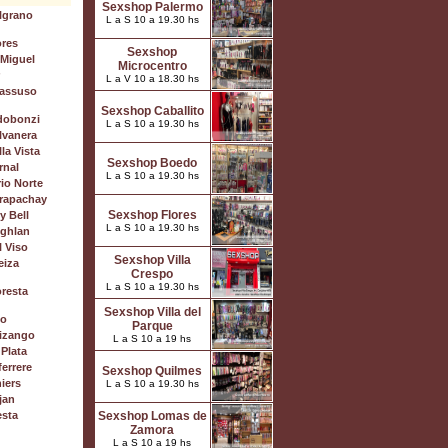
Sexshop Palermo
lgrano
L a S 10 a 19.30 hs
ores
Sexshop
 Miguel
Microcentro
L a V 10 a 18.30 hs
assuso
Sexshop Caballito
dobonzi
L a S 10 a 19.30 hs
lvanera
la Vista
Sexshop Boedo
rnal
L a S 10 a 19.30 hs
io Norte
rapachay
Sexshop Flores
y Bell
L a S 10 a 19.30 hs
ghlan
 Viso
Sexshop Villa
eiza
Crespo
L a S 10 a 19.30 hs
resta
Sexshop Villa del
mo
Parque
uizango
L a S 10 a 19 hs
Plata
errere
Sexshop Quilmes
iers
L a S 10 a 19.30 hs
jan
esta
Sexshop Lomas de
Zamora
L a S 10 a 19 hs